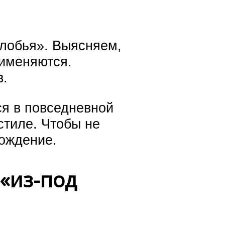
лобья». Выясняем,
рименяются.
в.
ся в повседневной
стиле. Чтобы не
хождение.
«из-под