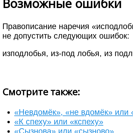
Возможные ошибки
Правописание наречия «исподлобь
не допустить следующих ошибок:
изподлобья, из-под лобья, из под
Смотрите также:
«Невдомёк», «не вдомёк» или 
«К спеху» или «кспеху»
«Сызнова» или «сызново»