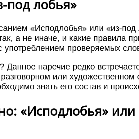
з-под лобья»
санием «Исподлобья» или «из-под 
ак, а не иначе, и какие правила п
 употреблением проверяемых сло
? Данное наречие редко встречает
в разговорном или художественном 
бходимо знать его состав и проис
но: «Исподлобья» или 