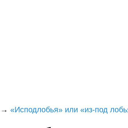
→
«Исподлобья» или «из-под лобь