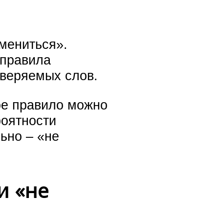
мениться».
 правила
веряемых слов.
кое правило можно
роятности
ьно – «не
и «не