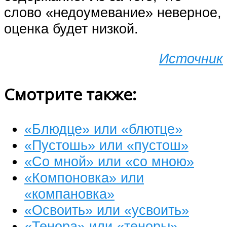
слово «недоумевание» неверное,
оценка будет низкой.
Источник
Смотрите также:
«Блюдце» или «блютце»
«Пустошь» или «пустош»
«Со мной» или «со мною»
«Компоновка» или
«компановка»
«Освоить» или «усвоить»
«Тенора» или «теноры»