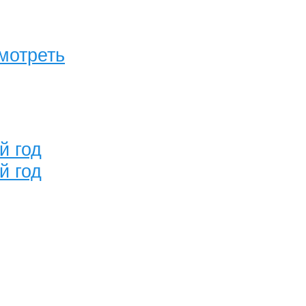
мотреть
й год
й год