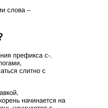
и слова –
?
ния префикса с-.
логами,
саться слитно с
авкой,
корень начинается на