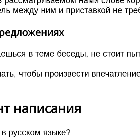
 В рассматриваемом нами слове кор
ель между ним и приставкой не тре
предложениях
аешься в теме беседы, не стоит пы
ать, чтобы произвести впечатление
нт написания
 в русском языке?