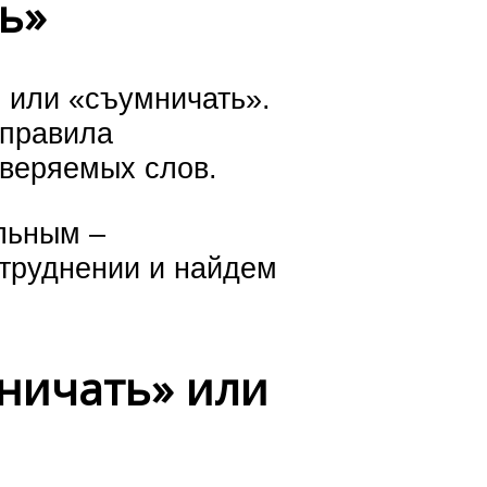
ь»
 или «съумничать».
 правила
веряемых слов.
льным –
атруднении и найдем
мничать» или