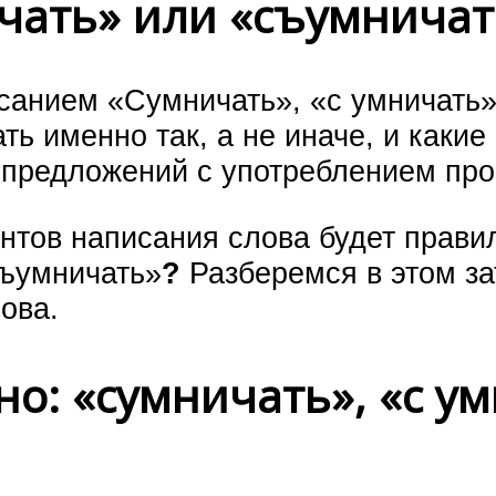
ичать» или «съумничат
санием «Сумничать», «с умничать»
ь именно так, а не иначе, и какие
предложений с употреблением про
антов написания слова будет прави
съумничать»
?
Разберемся в этом з
ова.
о: «сумничать», «с у