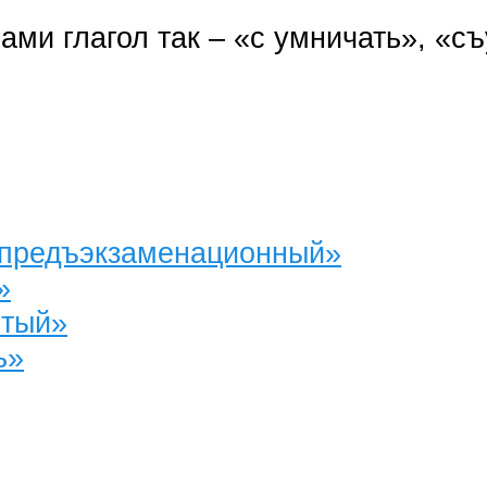
ми глагол так – «с умничать», «с
«предъэкзаменационный»
»
стый»
ь»