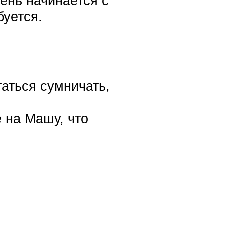
ень начинается с
буется.
таться сумничать,
 на Машу, что