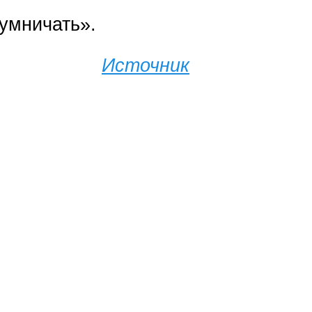
ъумничать».
Источник