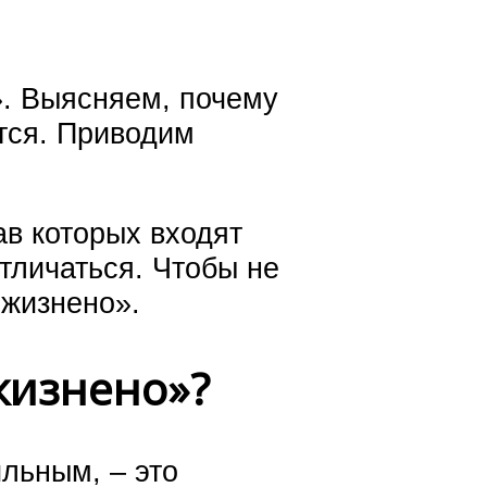
. Выясняем, почему
ются. Приводим
ав которых входят
отличаться. Чтобы не
«жизнено».
жизнено»?
льным, – это