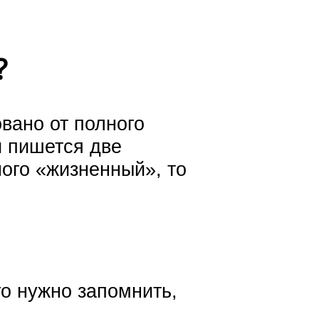
?
овано от полного
и пишется две
ного «жизненный», то
о нужно запомнить,