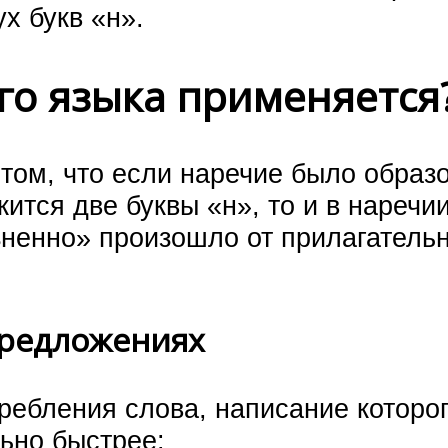
х букв «н».
го языка применяется
 том, что если наречие было образ
жится две буквы «н», то и в наречи
зненно» произошло от прилагатель
предложениях
ребления слова, написание которог
льно быстрее: