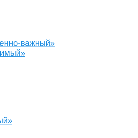
ненно-важный»
нимый»
ый»