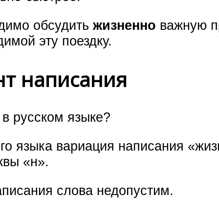
одимо обсудить
жизненно
важную п
имой эту поездку.
нт написания
 в русском языке?
го языка вариация написания «жизн
квы «н».
аписания слова недопустим.