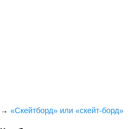
→
«Скейтборд» или «скейт-борд»