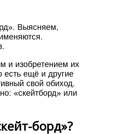
рд». Выясняем,
рименяются.
в.
м и изобретением их
о есть ещё и другие
тивный свой обиход.
ьно: «скейтборд» или
скейт-борд»?