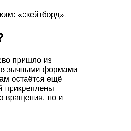
ким: «скейтборд».
?
ово пришло из
 иноязычными формами
нам остаётся ещё
ой прикреплены
о вращения, но и