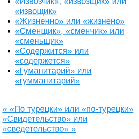
«Извозчик», «извозщик» или
«извощик»
«Жизненно» или «жизнено»
«Сменщик», «сменчик» или
«сменьщик»
«Содержится» или
«содержется»
«Гуманитарий» или
«гумманитарий»
«
«По турецки» или «по-турецки»
«Свидетельство» или
«сведетельство»
»